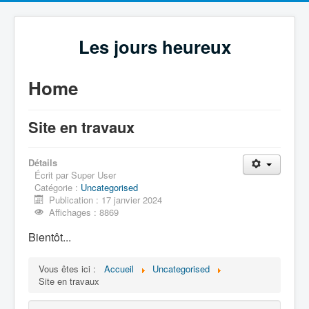
Les jours heureux
Home
Site en travaux
Détails
Écrit par
Super User
Catégorie :
Uncategorised
Publication : 17 janvier 2024
Affichages : 8869
Bientôt...
Vous êtes ici :
Accueil
Uncategorised
Site en travaux